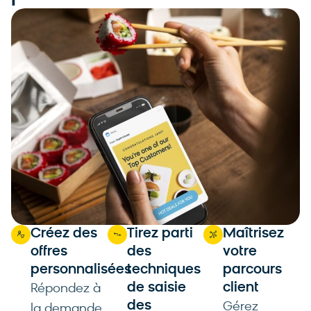
Créez des
Tirez parti
Maîtrisez
offres
des
votre
personnalisées
techniques
parcours
de saisie
client
Répondez à
des
Gérez
la demande