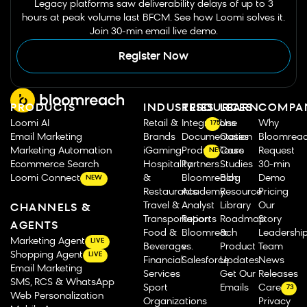
Legacy platforms saw deliverability delays of up to 3
hours at peak volume last BFCM. See how Loomi solves it.
Join 30-min email live demo.
Register Now
PRODUCTS
INDUSTRIES
RESOURCES
LEARN
COMPA
Loomi AI
Retail &
Integrations
Use
Why
175
Email Marketing
Brands
Documentation
Cases
Bloomrea
Marketing Automation
iGaming
Product Tours
Case
Request
NEW
Ecommerce Search
Hospitality
Partners
Studies
30-min
Loomi Connect
&
Bloomreach
Blog
Demo
NEW
Restaurants
Academy
Resource
Pricing
Travel &
Analyst
Library
Our
CHANNELS &
Transportation
Reports
Roadmap
Story
AGENTS
Food &
Bloomreach
&
Leadershi
Marketing Agent
LIVE
Beverage
vs.
Product
Team
Shopping Agent
LIVE
Financial
Salesforce
Updates
News
Email Marketing
Services
Get Our
Releases
SMS, RCS & WhatsApp
Sport
Emails
Careers
73
Web Personalization
Organizations
Privacy