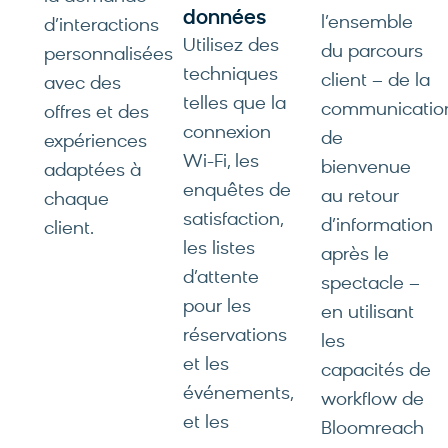
données
l’ensemble
d’interactions
Utilisez des
du parcours
personnalisées
techniques
client – de la
avec des
telles que la
communicatio
offres et des
connexion
de
expériences
Wi-Fi, les
bienvenue
adaptées à
enquêtes de
au retour
chaque
satisfaction,
d’information
client.
les listes
après le
d’attente
spectacle –
pour les
en utilisant
réservations
les
et les
capacités de
événements,
workflow de
et les
Bloomreach