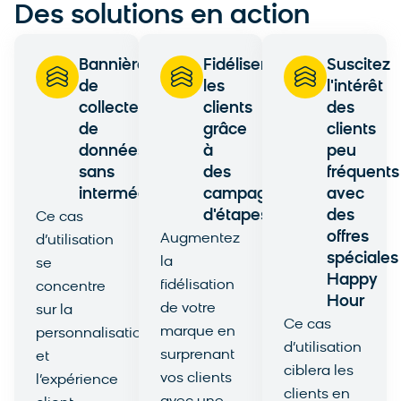
Des solutions en action
Bannière
Fidéliser
Suscitez
de
les
l'intérêt
collecte
clients
des
de
grâce
clients
données
à
peu
sans
des
fréquents
intermédiaire
campagnes
avec
d'étapes
des
Ce cas
offres
Augmentez
d’utilisation
spéciales
la
se
Happy
fidélisation
concentre
Hour
de votre
sur la
Ce cas
marque en
personnalisation
d’utilisation
surprenant
et
ciblera les
vos clients
l’expérience
clients en