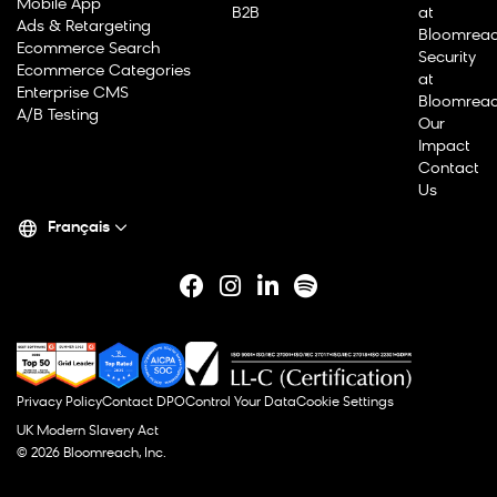
Mobile App
B2B
at
Ads & Retargeting
Bloomrea
Ecommerce Search
Security
Ecommerce Categories
at
Enterprise CMS
Bloomrea
A/B Testing
Our
Impact
Contact
Us
Français
Privacy Policy
Contact DPO
Control Your Data
Cookie Settings
UK Modern Slavery Act
© 2026 Bloomreach, Inc.