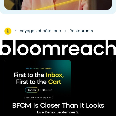
Home
Voyages et hôtellerie
Restaurants
-
-
BFCM Is Closer Than It Looks
Live Demo, September 2.