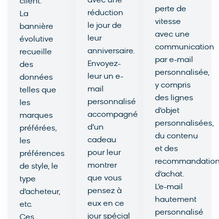
avec une
client.
perte de
réduction
La
vitesse
le jour de
bannière
avec une
leur
évolutive
communication
anniversaire.
recueille
par e-mail
Envoyez-
des
personnalisée,
leur un e-
données
y compris
mail
telles que
des lignes
personnalisé
les
d’objet
accompagné
marques
personnalisées,
d’un
préférées,
du contenu
cadeau
les
et des
pour leur
préférences
recommandatio
montrer
de style, le
d’achat.
que vous
type
L’e-mail
pensez à
d’acheteur,
hautement
eux en ce
etc.
personnalisé
jour spécial
Ces