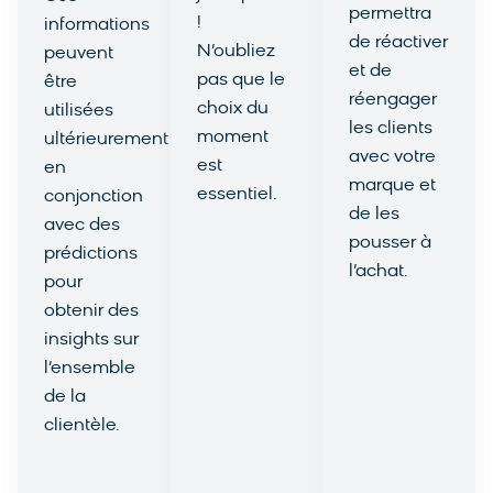
permettra
!
informations
de réactiver
N’oubliez
peuvent
et de
pas que le
être
réengager
choix du
utilisées
les clients
moment
ultérieurement
avec votre
est
en
marque et
essentiel.
conjonction
de les
Voir le
avec des
pousser à
cas
prédictions
l’achat.
d'utilisation
pour
Voir le
obtenir des
cas
insights sur
d'utilisation
l’ensemble
de la
clientèle.
Voir le
cas