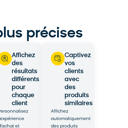
lus précises
Affichez
Captivez
ment
des
vos
résultats
clients
différents
avec
pour
des
chaque
produits
client
similaires
Personnalisez
Affichez
l’expérience
automatiquement
d’achat et
des produits