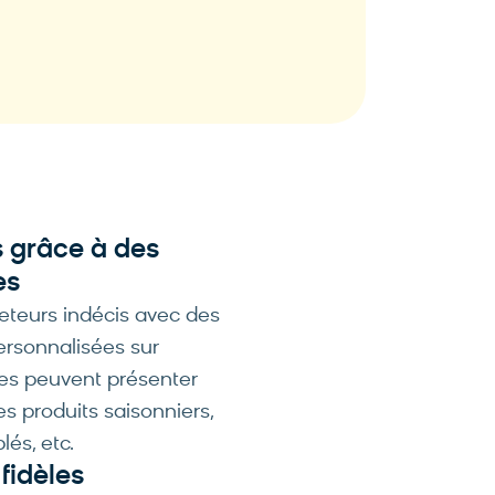
s grâce à des
es
heteurs indécis avec des
ersonnalisées sur
lles peuvent présenter
s produits saisonniers,
és, etc.
 fidèles