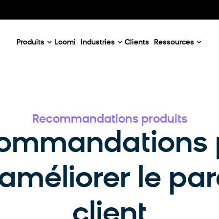
Our Emails
Email Case Studies
D
c
Email Use Cases
C
enaires
Produits
Loomi
Industries
Clients
Ressources
Recommandations produits
ommandations p
améliorer le pa
client