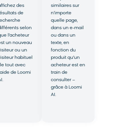
affichez des
similaires sur
résultats de
n’importe
recherche
quelle page,
différents selon
dans un e-mail
que l’acheteur
ou dans un
est un nouveau
texte, en
visiteur ou un
fonction du
visiteur habituel
produit qu’un
 le tout
avec
acheteur est en
l’aide de Loomi
train de
I.
consulter
–
En savoir
grâce à
Loomi
plus
AI.
Voir le
tutoriel