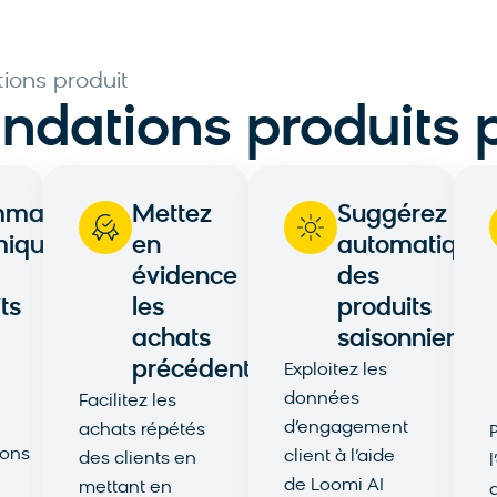
ions produit
ations produits p
mmandez
Mettez
Suggérez
miquement
en
automatique
évidence
des
ts
les
produits
achats
saisonniers
précédents
Exploitez les
données
Facilitez les
d’engagement
achats répétés
ons
client à l’aide
des clients en
de Loomi AI
mettant en