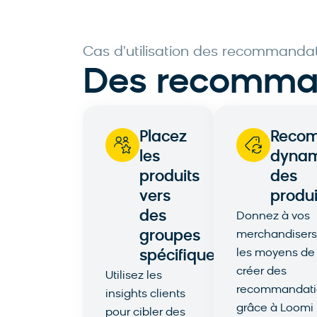
Cas d'utilisation des recommandat
Des recommand
Placez
Reco
les
dyna
produits
des
vers
produi
des
Donnez à vos
groupes
merchandisers
les moyens de
spécifiques
créer des
Utilisez les
recommandati
insights clients
grâce à Loomi
pour cibler des