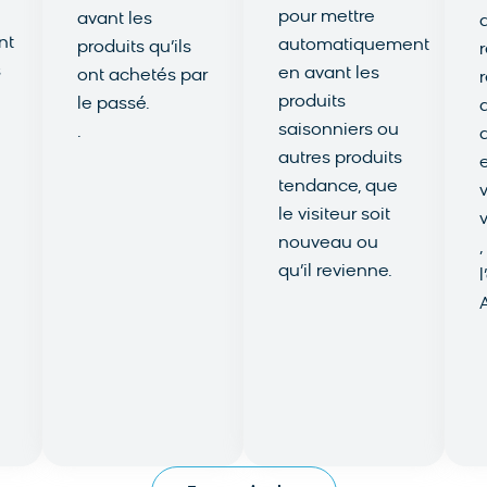
pour mettre
avant les
nt
automatiquement
produits qu’ils
s
en avant les
ont achetés par
produits
le passé.
saisonniers ou
.
autres produits
En savoir
tendance, que
plus
le visiteur soit
nouveau ou
,
qu’il revienne.
En savoir
A
plus