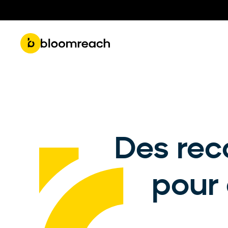
Get 
Roadmap & Product Updates
Part
Des rec
pour 