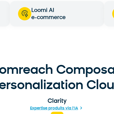
Loomi AI
e-commerce
oomreach Composa
ersonalization Clo
Clarity
Expertise produits via l'IA