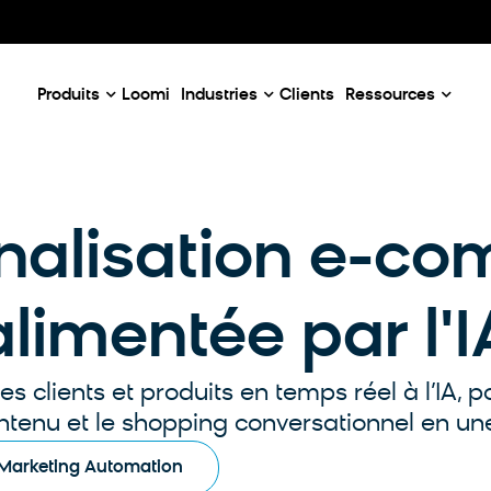
Our Emails
Email Case Studies
D
c
Email Use Cases
C
enaires
Produits
Loomi
Industries
Clients
Ressources
nalisation e-c
alimentée par l'I
clients et produits en temps réel à l’IA, pou
ontenu et le shopping conversationnel en un
 Marketing Automation