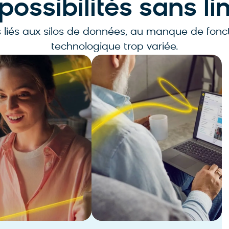
possibilités sans li
 liés aux silos de données, au manque de foncti
technologique trop variée.
Marketing
Direction
z des campagnes multicanales
Découvrez les économies et la
nnalisées à partir d’une
rentabilité d’une plateforme de
forme unique, grâce aux données
personnalisation e-commerce 
ps réel et à l’IA.
en-un, intégrée à l’IA.
voir plus
En savoir plus
l marketing
Analyses et insights
t messageries
The Edge Summit
nnalisation web
ting appli mobile