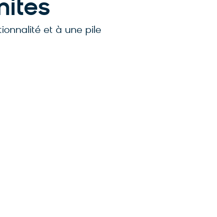
mites
onnalité et à une pile
tout-