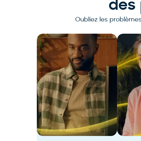
des 
Oubliez les problèmes
Merchandising
Profitez d’une infinité d’optimisations
Lance
pour une recherche plus intelligente et
perso
un merchandising percutant avec
plate
Bloomreach Discovery.
en tem
En savoir plus
En sa
Recherche e-commerce
E-mai
Merchandising
SMS e
Recommendations
Perso
Contenu Headless
Marke