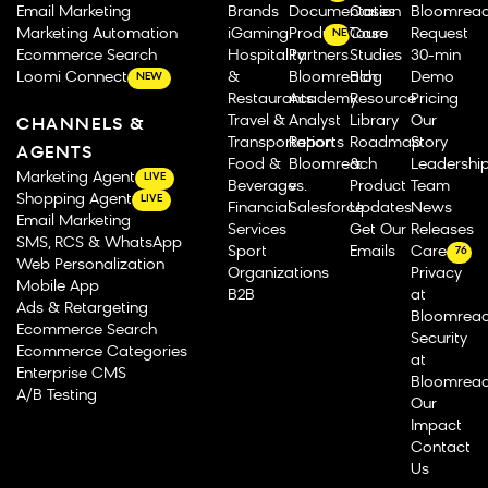
Email Marketing
Brands
Documentation
Cases
Bloomrea
Marketing Automation
iGaming
Product Tours
Case
Request
NEW
Ecommerce Search
Hospitality
Partners
Studies
30-min
Loomi Connect
&
Bloomreach
Blog
Demo
NEW
Restaurants
Academy
Resource
Pricing
Travel &
Analyst
Library
Our
CHANNELS &
Transportation
Reports
Roadmap
Story
AGENTS
Food &
Bloomreach
&
Leadershi
Marketing Agent
LIVE
Beverage
vs.
Product
Team
Shopping Agent
LIVE
Financial
Salesforce
Updates
News
Email Marketing
Services
Get Our
Releases
SMS, RCS & WhatsApp
Sport
Emails
Careers
76
Web Personalization
Organizations
Privacy
Mobile App
B2B
at
Ads & Retargeting
Bloomrea
Ecommerce Search
Security
Ecommerce Categories
at
Enterprise CMS
Bloomrea
A/B Testing
Our
Impact
Contact
Us