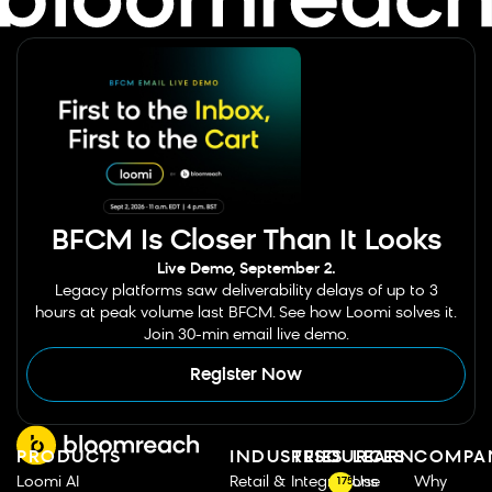
BFCM Is Closer Than It Looks
Live Demo, September 2.
Legacy platforms saw deliverability delays of up to 3
hours at peak volume last BFCM. See how Loomi solves it.
Join 30-min email live demo.
Register Now
PRODUCTS
INDUSTRIES
RESOURCES
LEARN
COMPA
Loomi AI
Retail &
Integrations
Use
Why
175