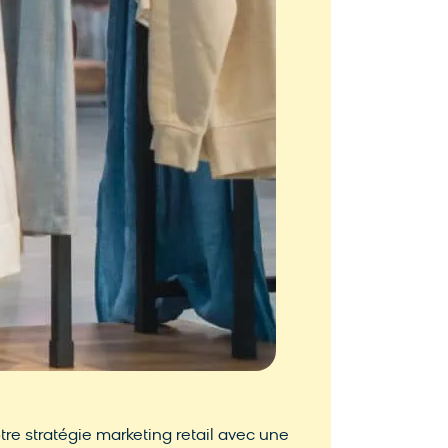
Animaux 
re stratégie marketing retail avec une
Stimulez l’en