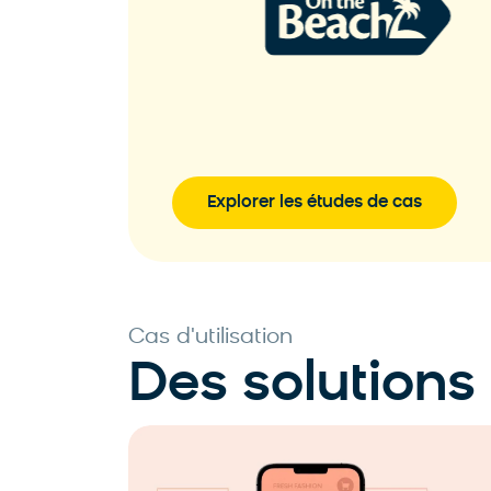
En savoir plus
s
Explorer les études de cas
Cas d'utilisation
Des solutions