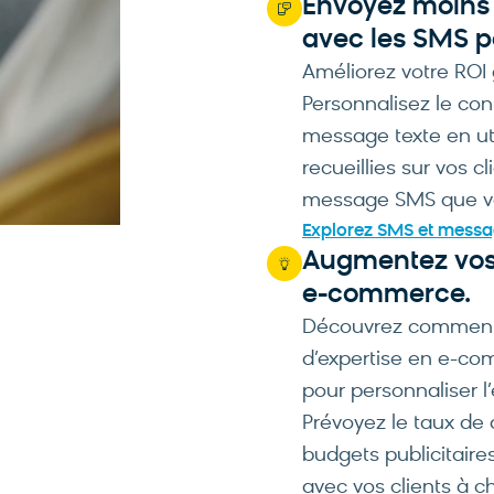
Envoyez moins 
avec les SMS p
Améliorez votre ROI
Personnalisez le co
message texte en ut
recueillies sur vos 
message SMS que vou
Explorez SMS et messa
Augmentez vos p
e-commerce.
Découvrez comment 
d’expertise en e-c
pour personnaliser l
Prévoyez le taux d
budgets publicitair
avec vos clients à c