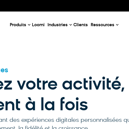
Our Emails
Email Case Studies
D
c
Email Use Cases
C
enaires
Produits
Loomi
Industries
Clients
Ressources
ues
z votre activité,
ent à la fois
ant des expériences digitales personnalisées qu
ment, la fidélité et la croissance.