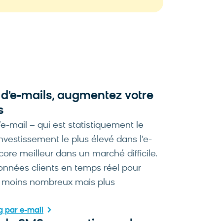
d’animaux d
d'e-mails, augmentez votre
s
’e-mail – qui est statistiquement le
investissement le plus élevé dans l’e-
re meilleur dans un marché difficile.
données clients en temps réel pour
s moins nombreux mais plus
g par e-mail