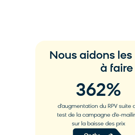
Nous aidons le
à faire
%
362
%
s en plus par
d'augmentation du RPV suite a
h mobile
test de la campagne d'e-mailin
sur la baisse des prix