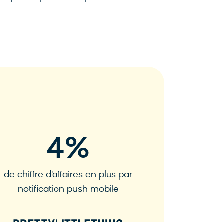
133
%
de chiffre d'affaires en plus par
d'augmentat
notification push mobile
test de la 
sur la