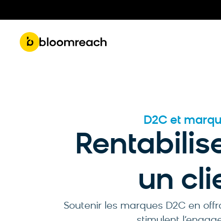
Get 
Roadmap & Product Updates
Part
D2C et marq
Rentabilise
un cli
Soutenir les marques D2C en offr
stimulent l’engage