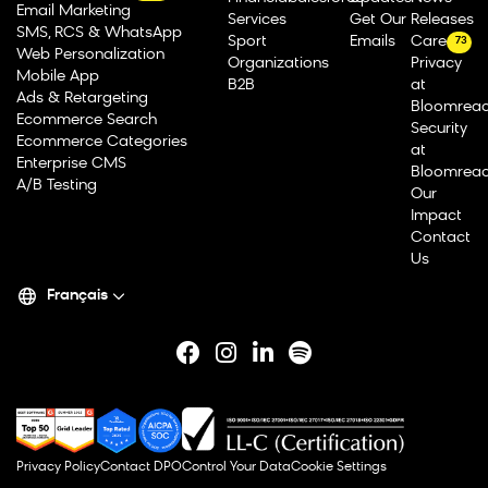
Email Marketing
Services
Get Our
Releases
SMS, RCS & WhatsApp
Sport
Emails
Careers
73
Web Personalization
Organizations
Privacy
Mobile App
B2B
at
Ads & Retargeting
Bloomrea
Ecommerce Search
Security
Ecommerce Categories
at
Enterprise CMS
Bloomrea
A/B Testing
Our
Impact
Contact
Us
Français
Privacy Policy
Contact DPO
Control Your Data
Cookie Settings