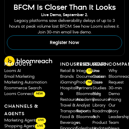
BFCM Is Closer Than It Looks
Live Demo, September 2.
Legacy platforms saw deliverability delays of up to 3
hours at peak volume last BFCM. See how Loomi solves it.
Join 30-min email live demo.
Register Now
PRODUCTS
INDUSTRIES
RESOURCES
LEARN
COMPA
Loomi AI
Retail &
Integrations
Use
Why
175
Email Marketing
Brands
Documentation
Cases
Bloomrea
Marketing Automation
iGaming
Product Tours
Case
Request
NEW
Ecommerce Search
Hospitality
Partners
Studies
30-min
Loomi Connect
&
Bloomreach
Blog
Demo
NEW
Restaurants
Academy
Resource
Pricing
Travel &
Analyst
Library
Our
CHANNELS &
Transportation
Reports
Roadmap
Story
AGENTS
Food &
Bloomreach
&
Leadershi
Marketing Agent
LIVE
Beverage
vs.
Product
Team
Shopping Agent
LIVE
Financial
Salesforce
Updates
News