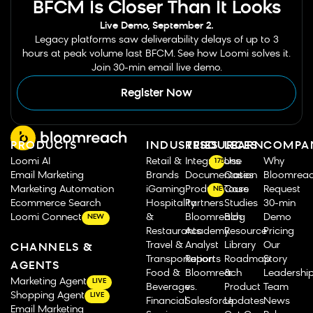
BFCM Is Closer Than It Looks
Live Demo, September 2.
Legacy platforms saw deliverability delays of up to 3
hours at peak volume last BFCM. See how Loomi solves it.
Join 30-min email live demo.
Register Now
PRODUCTS
INDUSTRIES
RESOURCES
LEARN
COMPA
Loomi AI
Retail &
Integrations
Use
Why
175
Email Marketing
Brands
Documentation
Cases
Bloomrea
Marketing Automation
iGaming
Product Tours
Case
Request
NEW
Ecommerce Search
Hospitality
Partners
Studies
30-min
Loomi Connect
&
Bloomreach
Blog
Demo
NEW
Restaurants
Academy
Resource
Pricing
Travel &
Analyst
Library
Our
CHANNELS &
Transportation
Reports
Roadmap
Story
AGENTS
Food &
Bloomreach
&
Leadershi
Marketing Agent
LIVE
Beverage
vs.
Product
Team
Shopping Agent
LIVE
Financial
Salesforce
Updates
News
Email Marketing