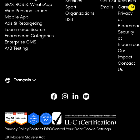
Services
Get Our
Releases
SMS, RCS & WhatsApp
Sport
Emails
Careers
73
Web Personalization
Organizations
Privacy
Mobile App
B2B
at
Ads & Retargeting
Bloomrea
Ecommerce Search
Security
Ecommerce Categories
at
Enterprise CMS
Bloomrea
A/B Testing
Our
Impact
Contact
Us
Français
Privacy Policy
Contact DPO
Control Your Data
Cookie Settings
UK Modern Slavery Act