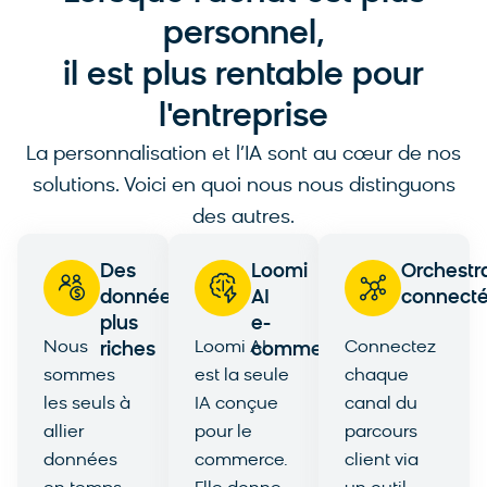
personnel,
il est plus rentable pour
l'entreprise
La personnalisation et l’IA sont au cœur de nos
solutions. Voici en quoi nous nous distinguons
des autres.
Des
Loomi
Orchestr
données
AI
connect
plus
e-
Nous
Loomi AI
Connectez
riches
commerce
sommes
est la seule
chaque
les seuls à
IA conçue
canal du
allier
pour le
parcours
données
commerce.
client via