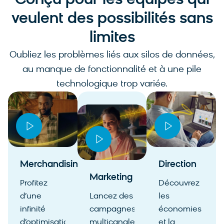
Conçu pour les équipes qui
veulent des possibilités sans
limites
Oubliez les problèmes liés aux silos de données,
au manque de fonctionnalité et à une pile
technologique trop variée.
Merchandising
Direction
Marketing
Profitez
Découvrez
d’une
Lancez des
les
infinité
campagnes
économies
d’optimisations
multicanales
et la