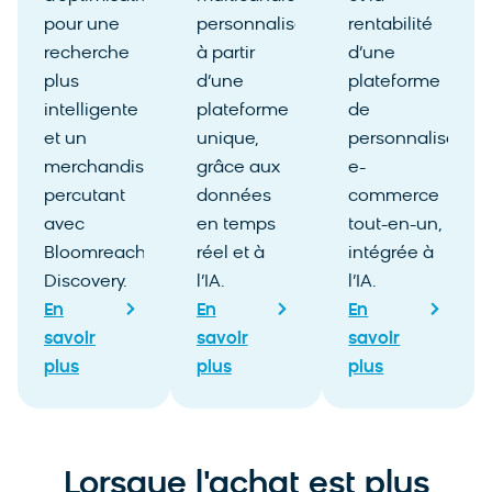
pour une
personnalisées
rentabilité
recherche
à partir
d’une
plus
d’une
plateforme
intelligente
plateforme
de
et un
unique,
personnalisation
merchandising
grâce aux
e-
percutant
données
commerce
avec
en temps
tout-en-un,
Bloomreach
réel et à
intégrée à
Discovery.
l’IA.
l’IA.
En
En
En
savoir
savoir
savoir
plus
plus
plus
Lorsque l'achat est plus