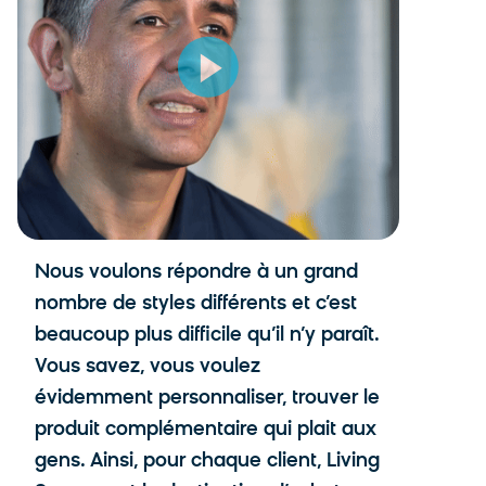
Nous voulons répondre à un grand
« Les r
nombre de styles différents et c’est
créer 
beaucoup plus difficile qu’il n’y paraît.
beaucou
Vous savez, vous voulez
fonctio
évidemment personnaliser, trouver le
Les poss
produit complémentaire qui plait aux
Il y a 
gens. Ainsi, pour chaque client, Living
ce que 