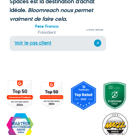
A
Spaces est la destination d’achat
idéale.
Bloomreach nous permet
Voir le
vraiment de faire cela.
Pete Franco
Président
Voir le cas client