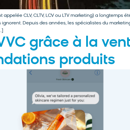
t appelée CLV, CLTV, LCV ou LTV marketing) a longtemps été 
s ignorent. Depuis des années, les spécialistes du marketi
…]
VC grâce à la vent
ations produits