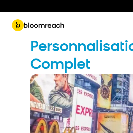
Get 
Roadmap & Product Updates
Part
Personnalisat
Complet