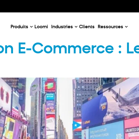
Our Emails
Email Case Studies
D
c
Email Use Cases
C
enaires
Produits
Loomi
Industries
Clients
Ressources
ion E-Commerce : L