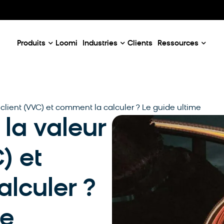
Our Emails
Email Case Studies
D
c
Email Use Cases
C
enaires
Produits
Loomi
Industries
Clients
Ressources
 client (VVC) et comment la calculer ? Le guide ultime
 la valeur
) et
lculer ?
me