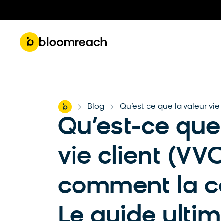
Get 
Roadmap & Product Updates
Part
Home
Blog
Qu’est-ce que la valeur vie
-
-
Qu’est-ce que
vie client (VVC
comment la ca
Le guide ulti