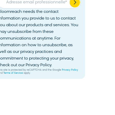
Adresse email professionnelle
*
Bloomreach needs the contact
nformation you provide to us to contact
ou about our products and services. You
may unsubscribe from these
communications at anytime. For
nformation on how to unsubscribe, as
ell as our privacy practices and
ommitment to protecting your privacy,
heck out our Privacy Policy.
his site is protected by reCAPTCHA and the Google
Privacy Policy
nd
Terms of Service
apply.