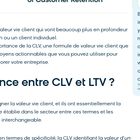
i
 valeur vie client qui vont beaucoup plus en profondeur
y
 ou un client individuel.
importance de la CLV, une formule de valeur vie client que
 moyens actionnables que vous pouvez utiliser pour
i
orer votre entreprise.
w
c
c
ence entre CLV et LTV ?
T
a
er la valeur vie client, et ils ont essentiellement la
ce établie dans le secteur entre ces termes et les
e interchangeable.
n termes de spécificité, la CLV identifiant la valeur d’
un