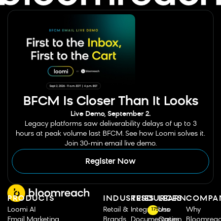
BFCM Is Closer Than It Looks
Live Demo, September 2.
Legacy platforms saw deliverability delays of up to 3
hours at peak volume last BFCM. See how Loomi solves it.
Join 30-min email live demo.
Register Now
PRODUCTS
INDUSTRIES
RESOURCES
LEARN
COMPA
Loomi AI
Retail &
Integrations
Use
Why
175
Email Marketing
Brands
Documentation
Cases
Bloomrea