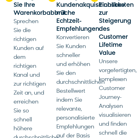
Sie Ihre
Kundenakquisitionskosten
Einblicke
Warenkorbabbrüche
mit
zur
Echtzeit-
Steigerung
Sprechen
Empfehlungen
des
Sie die
Customer
Konvertieren
richtigen
Lifetime
Sie Kunden
Kunden auf
Value
schneller
dem
Unsere
und erhöhen
richtigen
vorgefertigten,
Sie den
Kanal und
komplexen
durchschnittlichen
zur richtigen
Customer
Bestellwert
Zeit an, und
Journey-
indem Sie
erreichen
Analysen
relevante,
Sie so
visualisieren
personalisierte
schnell
und finden
Empfehlungen
höhere
schnell die
auf der Basis
durchschnittliche