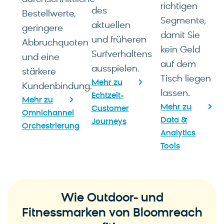
richtigen
des
Bestellwerte,
Segmente,
aktuellen
geringere
damit Sie
und früheren
Abbruchquoten
kein Geld
Surfverhaltens
und eine
auf dem
ausspielen.
stärkere
Tisch liegen
Mehr zu
Kundenbindung.
lassen.
Echtzeit-
Mehr zu
Mehr zu
Customer
Omnichannel
Data &
Journeys
Orchestrierung
Analytics
Tools
Wie Outdoor- und
Fitnessmarken von Bloomreach