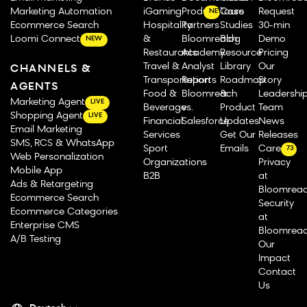
Marketing Automation
iGaming
Product Tours
Case
Request
NEW
Ecommerce Search
Hospitality
Partners
Studies
30-min
Loomi Connect
&
Bloomreach
Blog
Demo
NEW
Restaurants
Academy
Resource
Pricing
Travel &
Analyst
Library
Our
CHANNELS &
Transportation
Reports
Roadmap
Story
AGENTS
Food &
Bloomreach
&
Leadershi
Marketing Agent
LIVE
Beverage
vs.
Product
Team
Shopping Agent
LIVE
Financial
Salesforce
Updates
News
Email Marketing
Services
Get Our
Releases
SMS, RCS & WhatsApp
Sport
Emails
Careers
73
Web Personalization
Organizations
Privacy
Mobile App
B2B
at
Ads & Retargeting
Bloomrea
Ecommerce Search
Security
Ecommerce Categories
at
Enterprise CMS
Bloomrea
A/B Testing
Our
Impact
Contact
Us