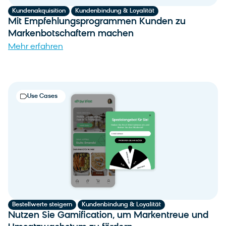
,
SMS/MMS
11
Kundenakquisition
Kundenbindung & Loyalität
Mit Empfehlungsprogrammen Kunden zu
Weblayers
10
Markenbotschaftern machen
Mehr erfahren
Asset Type
Guides
3
Use Cases
25
Use Cases
Reset Filter
Apply
,
Bestellwerte steigern
Kundenbindung & Loyalität
Nutzen Sie Gamification, um Markentreue und