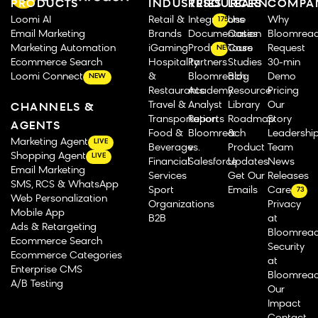
PRODUCTS
INDUSTRIES
RESOURCES
LEARN
COMPA
Loomi AI
Retail &
Integrations
Use
Why
175
Email Marketing
Brands
Documentation
Cases
Bloomrea
Marketing Automation
iGaming
Product Tours
Case
Request
NEW
Ecommerce Search
Hospitality
Partners
Studies
30-min
Loomi Connect
&
Bloomreach
Blog
Demo
NEW
Restaurants
Academy
Resource
Pricing
Travel &
Analyst
Library
Our
CHANNELS &
Transportation
Reports
Roadmap
Story
AGENTS
Food &
Bloomreach
&
Leadershi
Marketing Agent
LIVE
Beverage
vs.
Product
Team
Shopping Agent
LIVE
Financial
Salesforce
Updates
News
Email Marketing
Services
Get Our
Releases
SMS, RCS & WhatsApp
Sport
Emails
Careers
73
Web Personalization
Organizations
Privacy
Mobile App
B2B
at
Ads & Retargeting
Bloomrea
Ecommerce Search
Security
Ecommerce Categories
at
Enterprise CMS
Bloomrea
A/B Testing
Our
Impact