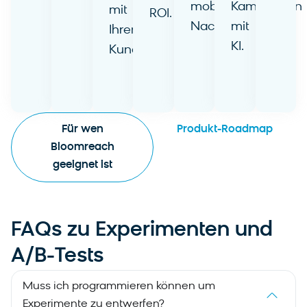
mobilen
Kampagnen
erfahren
mit
erfahren
erfahr
ROI.
Nachrichten.
mit
Ihren
Mehr
Mehr
KI.
Kundendaten.
erfahren
erfahren
Mehr
Mehr
erfahren
erfahren
Für wen
Produkt-Roadmap
Bloomreach
geeignet ist
FAQs zu Experimenten und
A/B-Tests
Muss ich programmieren können um
Experimente zu entwerfen?