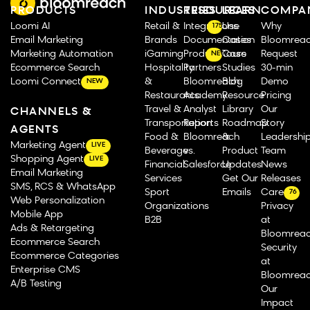
PRODUCTS
INDUSTRIES
RESOURCES
LEARN
COMPA
Loomi AI
Retail &
Integrations
Use
Why
175
Email Marketing
Brands
Documentation
Cases
Bloomrea
Marketing Automation
iGaming
Product Tours
Case
Request
NEW
Ecommerce Search
Hospitality
Partners
Studies
30-min
Loomi Connect
&
Bloomreach
Blog
Demo
NEW
Restaurants
Academy
Resource
Pricing
Travel &
Analyst
Library
Our
CHANNELS &
Transportation
Reports
Roadmap
Story
AGENTS
Food &
Bloomreach
&
Leadershi
Marketing Agent
LIVE
Beverage
vs.
Product
Team
Shopping Agent
LIVE
Financial
Salesforce
Updates
News
Email Marketing
Services
Get Our
Releases
SMS, RCS & WhatsApp
Sport
Emails
Careers
76
Web Personalization
Organizations
Privacy
Mobile App
B2B
at
Ads & Retargeting
Bloomrea
Ecommerce Search
Security
Ecommerce Categories
at
Enterprise CMS
Bloomrea
A/B Testing
Our
Impact