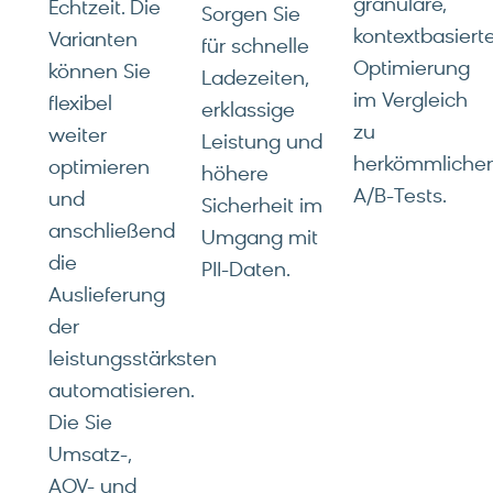
granulare,
Echtzeit. Die
Sorgen Sie
kontextbasiert
Varianten
für schnelle
Optimierung
können Sie
Ladezeiten,
im Vergleich
flexibel
erklassige
zu
weiter
Leistung und
herkömmliche
optimieren
höhere
A/B-Tests.
und
Sicherheit im
anschließend
Umgang mit
die
PII-Daten.
Auslieferung
der
leistungsstärksten
automatisieren.
Die Sie
Umsatz-,
AOV- und