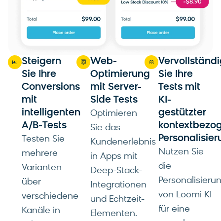
Steigern
Web-
Vervollständ
Sie Ihre
Optimierung
Sie Ihre
Conversions
mit Server-
Tests mit
mit
Side Tests
KI-
intelligenten
gestützter
Optimieren
A/B-Tests
kontextbezo
Sie das
Personalisie
Testen Sie
Kundenerlebnis
Nutzen Sie
mehrere
in Apps mit
die
Varianten
Deep-Stack-
Personalisieru
über
Integrationen
von Loomi KI
verschiedene
und Echtzeit-
für eine
Kanäle in
Elementen.