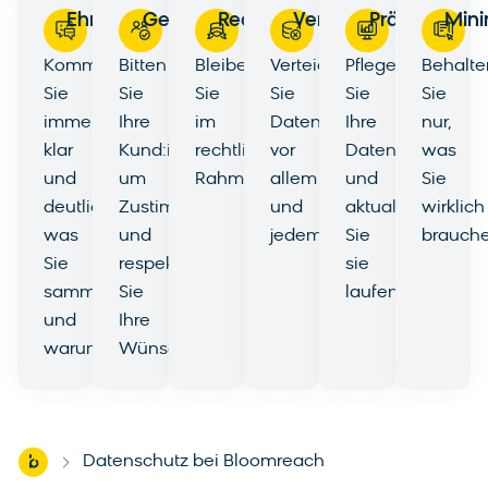
Ehrlichkeit
Gehorsam
Rechtmäßigkeit
Verteidigung
Präzision
Mini
Kommunizieren
Bitten
Bleiben
Verteidigen
Pflegen
Behalte
Sie
Sie
Sie
Sie
Sie
Sie
immer
Ihre
im
Daten
Ihre
nur,
klar
Kund:innen
rechtlichen
vor
Daten
was
und
um
Rahmen.
allem
und
Sie
deutlich,
Zustimmung
und
aktualisieren
wirklich
was
und
jedem.
Sie
brauche
Sie
respektieren
sie
sammeln
Sie
laufend.
und
Ihre
warum.
Wünsche.
Home
Datenschutz bei Bloomreach
-