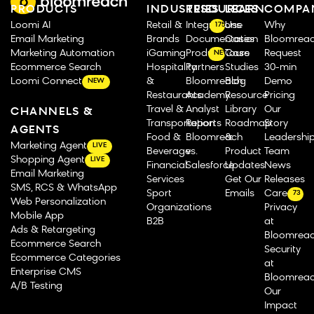
PRODUCTS
INDUSTRIES
RESOURCES
LEARN
COMPA
Loomi AI
Retail &
Integrations
Use
Why
175
Email Marketing
Brands
Documentation
Cases
Bloomrea
Marketing Automation
iGaming
Product Tours
Case
Request
NEW
Ecommerce Search
Hospitality
Partners
Studies
30-min
Loomi Connect
&
Bloomreach
Blog
Demo
NEW
Restaurants
Academy
Resource
Pricing
Travel &
Analyst
Library
Our
CHANNELS &
Transportation
Reports
Roadmap
Story
AGENTS
Food &
Bloomreach
&
Leadershi
Marketing Agent
LIVE
Beverage
vs.
Product
Team
Shopping Agent
LIVE
Financial
Salesforce
Updates
News
Email Marketing
Services
Get Our
Releases
SMS, RCS & WhatsApp
Sport
Emails
Careers
73
Web Personalization
Organizations
Privacy
Mobile App
B2B
at
Ads & Retargeting
Bloomrea
Ecommerce Search
Security
Ecommerce Categories
at
Enterprise CMS
Bloomrea
A/B Testing
Our
Impact