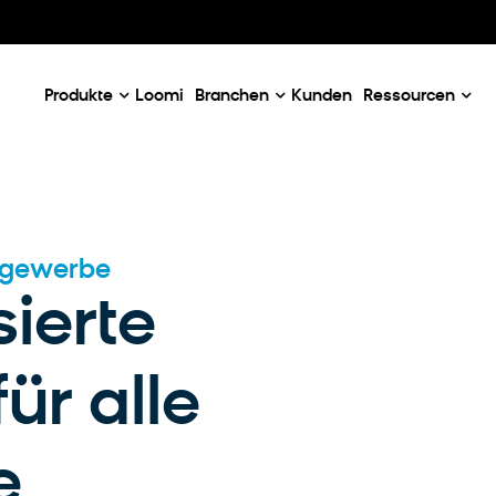
Our Emails
Email Case Studies
K
e
Email Use Cases
C
ner
Produkte
Loomi
Branchen
Kunden
Ressourcen
tgewerbe
sierte
ür alle
e