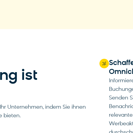
Schaffe
ng ist
Omnich
Informier
Buchunge
Senden Si
Benachri
Ihr Unternehmen, indem Sie ihnen
relevante
e bieten.
Werbeakt
durchschn