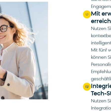
Engageme
Mit erw
erreic
Nutzen Sie
kontextbe
intellige
Mit fünf 
können Si
Personali
Empfehlun
geschäft
Integri
Tech-S
Nutzen Si
Integrati