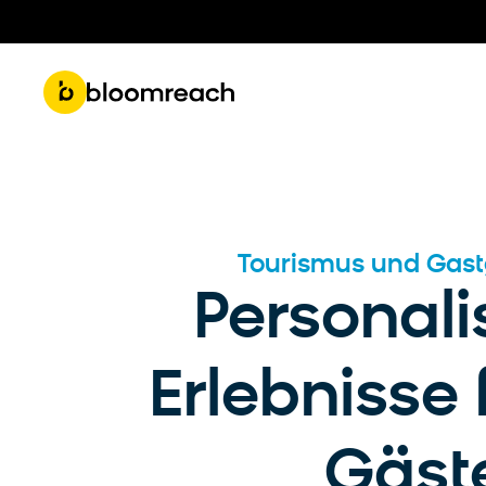
Get 
Roadmap & Product Updates
Part
Tourismus und Gas
Personali
Erlebnisse f
Gäst