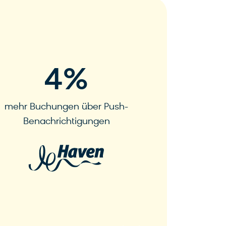
77
%
mehr Buchungen über Push-
Zu
Benachrichtigungen
Buch
Meh
Mehr erfahren