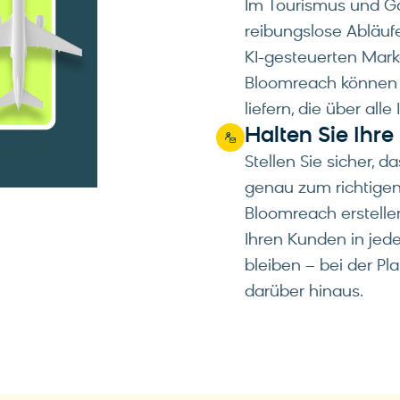
Im Tourismus und G
reibungslose Abläufe
KI-gesteuerten Mar
Bloomreach können S
liefern, die über al
Halten Sie Ihr
Stellen Sie sicher,
genau zum richtigen 
Bloomreach erstelle
Ihren Kunden in jed
bleiben – bei der P
darüber hinaus.