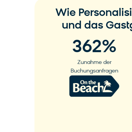
Wie Personalis
und das Gast
%
362
%
ber Push-
Zunahme der
gungen
Buchungsanfragen
Mehr erfahren
n