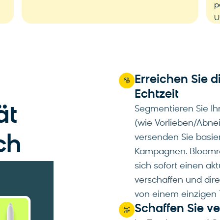
p
U
Erreichen Sie d
Echtzeit
ät
Segmentieren Sie Ih
(wie Vorlieben/Abne
versenden Sie basie
ch
Kampagnen. Bloomrea
sich sofort einen ak
verschaffen und direk
von einem einzigen 
Schaffen Sie ve