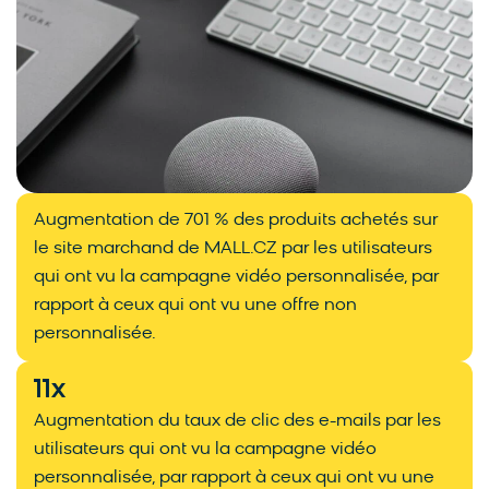
Augmentation de 701 % des produits achetés sur
le site marchand de MALL.CZ par les utilisateurs
qui ont vu la campagne vidéo personnalisée, par
rapport à ceux qui ont vu une offre non
personnalisée.
11
x
Augmentation du taux de clic des e-mails par les
utilisateurs qui ont vu la campagne vidéo
personnalisée, par rapport à ceux qui ont vu une