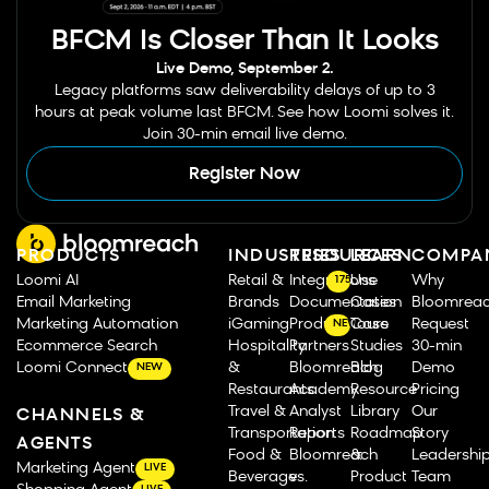
BFCM Is Closer Than It Looks
Live Demo, September 2.
Legacy platforms saw deliverability delays of up to 3
hours at peak volume last BFCM. See how Loomi solves it.
Join 30-min email live demo.
Register Now
PRODUCTS
INDUSTRIES
RESOURCES
LEARN
COMPA
Loomi AI
Retail &
Integrations
Use
Why
175
Email Marketing
Brands
Documentation
Cases
Bloomrea
Marketing Automation
iGaming
Product Tours
Case
Request
NEW
Ecommerce Search
Hospitality
Partners
Studies
30-min
Loomi Connect
&
Bloomreach
Blog
Demo
NEW
Restaurants
Academy
Resource
Pricing
Travel &
Analyst
Library
Our
CHANNELS &
Transportation
Reports
Roadmap
Story
AGENTS
Food &
Bloomreach
&
Leadershi
Marketing Agent
LIVE
Beverage
vs.
Product
Team