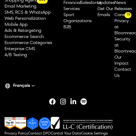
Shopping Agent
LIVE
Financial
Salesforce
Updates
News
Email Marketing
Services
Get Our
Releases
SMS, RCS & WhatsApp
Sport
Emails
Careers
73
Web Personalization
Organizations
Privacy
Mobile App
B2B
at
Ads & Retargeting
Bloomrea
Ecommerce Search
Security
Ecommerce Categories
at
Enterprise CMS
Bloomrea
A/B Testing
Our
Impact
Contact
Us
Français
Privacy Policy
Contact DPO
Control Your Data
Cookie Settings