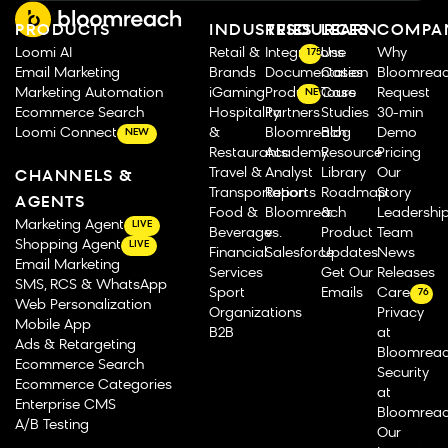
PRODUCTS
INDUSTRIES
RESOURCES
LEARN
COMPA
Loomi AI
Retail &
Integrations
Use
Why
175
Email Marketing
Brands
Documentation
Cases
Bloomrea
Marketing Automation
iGaming
Product Tours
Case
Request
NEW
Ecommerce Search
Hospitality
Partners
Studies
30-min
Loomi Connect
&
Bloomreach
Blog
Demo
NEW
Restaurants
Academy
Resource
Pricing
Travel &
Analyst
Library
Our
CHANNELS &
Transportation
Reports
Roadmap
Story
AGENTS
Food &
Bloomreach
&
Leadershi
Marketing Agent
LIVE
Beverage
vs.
Product
Team
Shopping Agent
LIVE
Financial
Salesforce
Updates
News
Email Marketing
Services
Get Our
Releases
SMS, RCS & WhatsApp
Sport
Emails
Careers
76
Web Personalization
Organizations
Privacy
Mobile App
B2B
at
Ads & Retargeting
Bloomrea
Ecommerce Search
Security
Ecommerce Categories
at
Enterprise CMS
Bloomrea
A/B Testing
Our