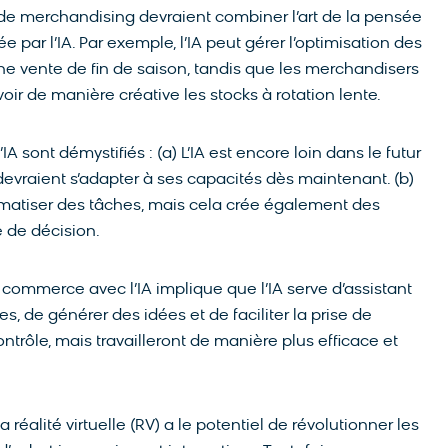
 de merchandising devraient combiner l’art de la pensée
ée par l’IA. Par exemple, l’IA peut gérer l’optimisation des
une vente de fin de saison, tandis que les merchandisers
oir de manière créative les stocks à rotation lente.
IA sont démystifiés : (a) L’IA est encore loin dans le futur
 devraient s’adapter à ses capacités dès maintenant. (b)
tomatiser des tâches, mais cela crée également des
se de décision.
u commerce avec l’IA implique que l’IA serve d’assistant
es, de générer des idées et de faciliter la prise de
trôle, mais travailleront de manière plus efficace et
a réalité virtuelle (RV) a le potentiel de révolutionner les