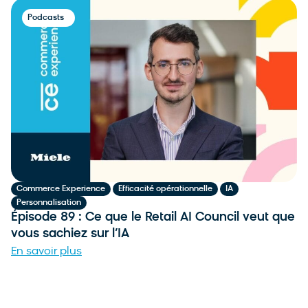
Podcasts
,
,
,
Commerce Experience
Efficacité opérationnelle
IA
Personnalisation
Épisode 89 : Ce que le Retail AI Council veut que
vous sachiez sur l’IA
En savoir plus