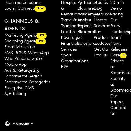
Ecommerce Search
Hospitality
Partners
Studies
30-min
Loomi Connect
&
Bloomreach
Blog
Demo
NEW
Restaurants
Academy
Resource
Pricing
Travel &
Analyst
Library
Our
CHANNELS &
Transportation
Reports
Roadmap
Story
AGENTS
Food &
Bloomreach
&
Leadershi
Marketing Agent
LIVE
Beverage
vs.
Product
Team
Shopping Agent
LIVE
Financial
Salesforce
Updates
News
Email Marketing
Services
Get Our
Releases
SMS, RCS & WhatsApp
Sport
Emails
Careers
73
Web Personalization
Organizations
Privacy
Mobile App
B2B
at
Ads & Retargeting
Bloomrea
Ecommerce Search
Security
Ecommerce Categories
at
Enterprise CMS
Bloomrea
A/B Testing
Our
Impact
Contact
Us
Français