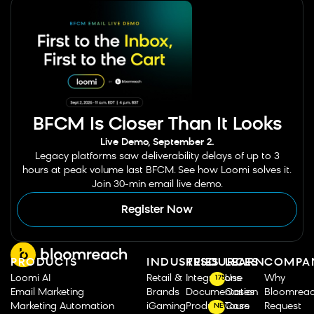
BFCM Is Closer Than It Looks
Live Demo, September 2.
Legacy platforms saw deliverability delays of up to 3
hours at peak volume last BFCM. See how Loomi solves it.
Join 30-min email live demo.
Register Now
PRODUCTS
INDUSTRIES
RESOURCES
LEARN
COMPA
Loomi AI
Retail &
Integrations
Use
Why
175
Email Marketing
Brands
Documentation
Cases
Bloomrea
Marketing Automation
iGaming
Product Tours
Case
Request
NEW