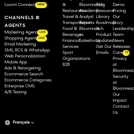
Loomi Connect
&
Bloomreach
Blog
Demo
NEW
Restaurants
Academy
Resource
Pricing
Travel &
Analyst
Library
Our
CHANNELS &
Transportation
Reports
Roadmap
Story
AGENTS
Food &
Bloomreach
&
Leadershi
Marketing Agent
LIVE
Beverage
vs.
Product
Team
Shopping Agent
LIVE
Financial
Salesforce
Updates
News
Email Marketing
Services
Get Our
Releases
SMS, RCS & WhatsApp
Sport
Emails
Careers
73
Web Personalization
Organizations
Privacy
Mobile App
B2B
at
Ads & Retargeting
Bloomrea
Ecommerce Search
Security
Ecommerce Categories
at
Enterprise CMS
Bloomrea
A/B Testing
Our
Impact
Contact
Us
Français