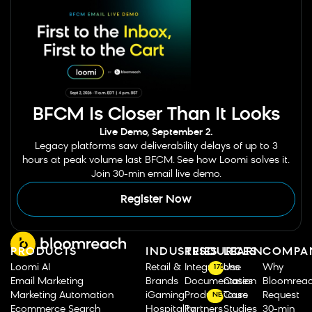
BFCM Is Closer Than It Looks
Live Demo, September 2.
Legacy platforms saw deliverability delays of up to 3
hours at peak volume last BFCM. See how Loomi solves it.
Join 30-min email live demo.
Register Now
PRODUCTS
INDUSTRIES
RESOURCES
LEARN
COMPA
Loomi AI
Retail &
Integrations
Use
Why
175
Email Marketing
Brands
Documentation
Cases
Bloomrea
Marketing Automation
iGaming
Product Tours
Case
Request
NEW
Ecommerce Search
Hospitality
Partners
Studies
30-min