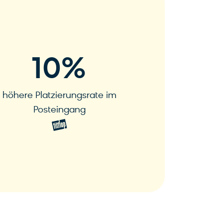
10
%
höhere Platzierungsrate im
Posteingang
Zur Case Study