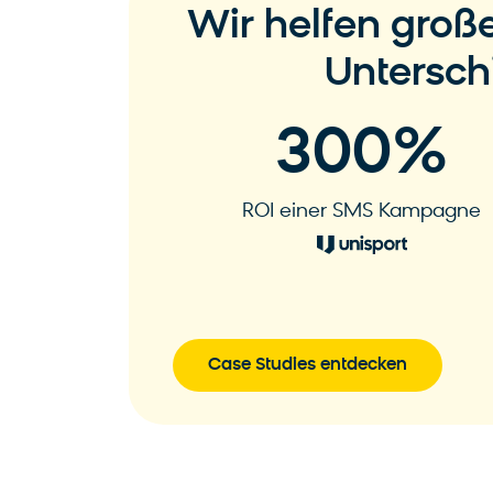
Wir helfen gro
Untersc
300
%
ROI einer SMS Kampagne
Zur Case Study
Case Studies entdecken