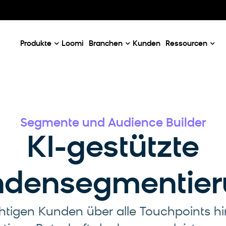
Our Emails
Email Case Studies
K
e
Email Use Cases
C
ner
Produkte
Loomi
Branchen
Kunden
Ressourcen
Segmente und Audience Builder
KI-gestützte
ndensegmentier
ichtigen Kunden über alle Touchpoints h