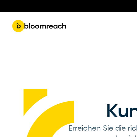
Get 
Roadmap & Product Updates
Part
Ku
Erreichen Sie die r