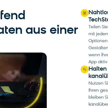
Nahtlo
ifend
TechSt
aten aus einer
Teilen Si
mit jede
Optionen
Gestalten
wenn Ihre
App aktiv
Halten
kanalü
Nutzen S
Ihren ge
bleiben S
kanalüber