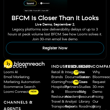
BFCM Is Closer Than It Looks
Live Demo, September 2.
Legacy platforms saw deliverability delays of up to 3
hours at peak volume last BFCM. See how Loomi solves it.
Join 30-min email live demo.
Register Now
PRODUCTS
INDUSTRIES
RESOURCES
LEARN
COMPA
Loomi AI
Retail &
Integrations
Use
Why
175
Email Marketing
Brands
Documentation
Cases
Bloomrea
Marketing Automation
iGaming
Product Tours
Case
Request
NEW
Ecommerce Search
Hospitality
Partners
Studies
30-min
Loomi Connect
&
Bloomreach
Blog
Demo
NEW
Restaurants
Academy
Resource
Pricing
Travel &
Analyst
Library
Our
CHANNELS &
Transportation
Reports
Roadmap
Story
AGENTS