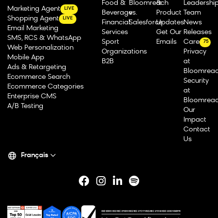
Food &
Bloomreach
&
Leadershi
Marketing Agent
LIVE
Beverage
vs.
Product
Team
Shopping Agent
LIVE
Financial
Salesforce
Updates
News
Email Marketing
Services
Get Our
Releases
SMS, RCS & WhatsApp
Sport
Emails
Careers
75
Web Personalization
Organizations
Privacy
Mobile App
B2B
at
Ads & Retargeting
Bloomrea
Ecommerce Search
Security
Ecommerce Categories
at
Enterprise CMS
Bloomrea
A/B Testing
Our
Impact
Contact
Us
Français