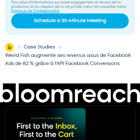
Pour plus d’informations sur notre engagement en faveur de la
protection et du respect de la vie privée, merci de consulter notre
Politique de Confidentialité.
Home
Case Studies
-
-
Weird Fish augmente ses revenus issus de Facebook
Ads de 82 % grâce à l’API Facebook Conversions