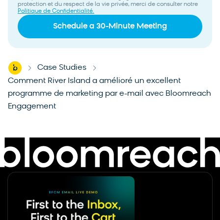
protection et du respect de la vie privée, merci de consulter notre
Politique de Confidentialité.
Home
Case Studies
-
-
Comment River Island a amélioré un excellent
programme de marketing par e-mail avec Bloomreach
Engagement