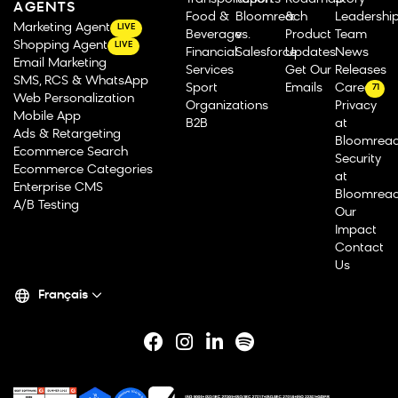
AGENTS
Food &
Bloomreach
&
Leadershi
Marketing Agent
LIVE
Beverage
vs.
Product
Team
Shopping Agent
LIVE
Financial
Salesforce
Updates
News
Email Marketing
Services
Get Our
Releases
SMS, RCS & WhatsApp
Sport
Emails
Careers
71
Web Personalization
Organizations
Privacy
Mobile App
B2B
at
Ads & Retargeting
Bloomrea
Ecommerce Search
Security
Ecommerce Categories
at
Enterprise CMS
Bloomrea
A/B Testing
Our
Impact
Contact
Us
Français