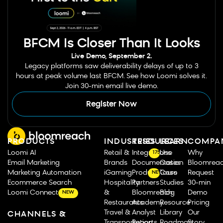
BFCM Is Closer Than It Looks
Live Demo, September 2.
Legacy platforms saw deliverability delays of up to 3
hours at peak volume last BFCM. See how Loomi solves it.
Join 30-min email live demo.
Register Now
PRODUCTS
INDUSTRIES
RESOURCES
LEARN
COMPA
Loomi AI
Retail &
Integrations
Use
Why
175
Email Marketing
Brands
Documentation
Cases
Bloomrea
Marketing Automation
iGaming
Product Tours
Case
Request
NEW
Ecommerce Search
Hospitality
Partners
Studies
30-min
Loomi Connect
&
Bloomreach
Blog
Demo
NEW
Restaurants
Academy
Resource
Pricing
Travel &
Analyst
Library
Our
CHANNELS &
Transportation
Reports
Roadmap
Story