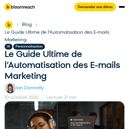
Demander une démo
Home
Blog
-
-
Le Guide Ultime de l’Automatisation des E-mails
Marketing
,
IA
Personnalisation
Le Guide Ultime de
l’Automatisation des E-mails
Marketing
Ian Donnelly
10 octobre 2025
Lecture 21 min