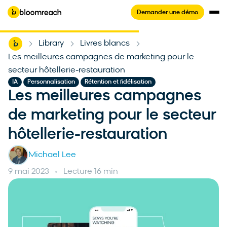
Demander une démo
Home
Library
Livres blancs
-
-
-
Les meilleures campagnes de marketing pour le
secteur hôtellerie-restauration
,
,
IA
Personnalisation
Rétention et fidélisation
Les meilleures campagnes
de marketing pour le secteur
hôtellerie-restauration
Michael Lee
9 mai 2023
Lecture 16 min