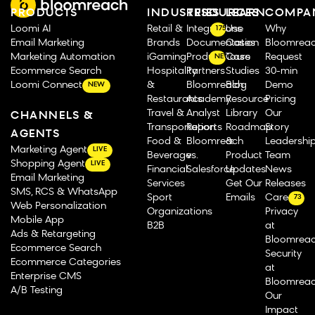
PRODUCTS
INDUSTRIES
RESOURCES
LEARN
COMPA
Loomi AI
Retail &
Integrations
Use
Why
175
Email Marketing
Brands
Documentation
Cases
Bloomrea
Marketing Automation
iGaming
Product Tours
Case
Request
NEW
Ecommerce Search
Hospitality
Partners
Studies
30-min
Loomi Connect
&
Bloomreach
Blog
Demo
NEW
Restaurants
Academy
Resource
Pricing
Travel &
Analyst
Library
Our
CHANNELS &
Transportation
Reports
Roadmap
Story
AGENTS
Food &
Bloomreach
&
Leadershi
Marketing Agent
LIVE
Beverage
vs.
Product
Team
Shopping Agent
LIVE
Financial
Salesforce
Updates
News
Email Marketing
Services
Get Our
Releases
SMS, RCS & WhatsApp
Sport
Emails
Careers
73
Web Personalization
Organizations
Privacy
Mobile App
B2B
at
Ads & Retargeting
Bloomrea
Ecommerce Search
Security
Ecommerce Categories
at
Enterprise CMS
Bloomrea
A/B Testing
Our
Impact