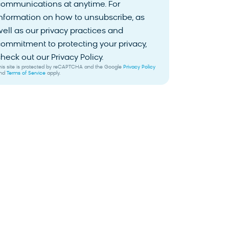
communications at anytime. For
nformation on how to unsubscribe, as
ell as our privacy practices and
ommitment to protecting your privacy,
heck out our Privacy Policy.
his site is protected by reCAPTCHA and the Google
Privacy Policy
nd
Terms of Service
apply.