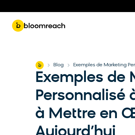
Get 
Roadmap & Product Updates
Part
Home
Blog
Exemples de Marketing Per
-
-
Exemples de 
Personnalisé 
à Mettre en 
Aujourd’hui