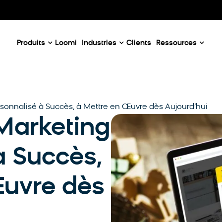
Our Emails
Email Case Studies
D
c
Email Use Cases
C
enaires
Produits
Loomi
Industries
Clients
Ressources
sonnalisé à Succès, à Mettre en Œuvre dès Aujourd’hui
Marketing
à Succès,
Œuvre dès