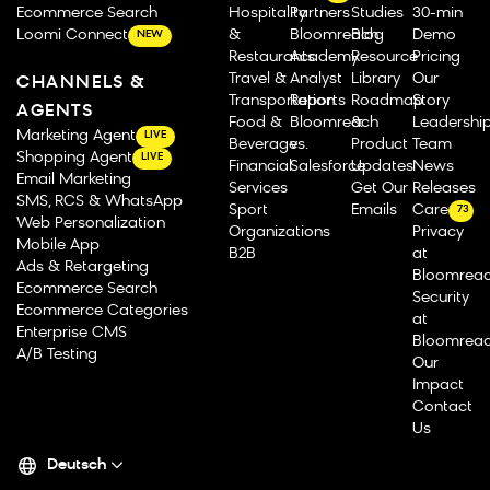
Ecommerce Search
Hospitality
Partners
Studies
30-min
Loomi Connect
&
Bloomreach
Blog
Demo
NEW
Restaurants
Academy
Resource
Pricing
Travel &
Analyst
Library
Our
CHANNELS &
Transportation
Reports
Roadmap
Story
AGENTS
Food &
Bloomreach
&
Leadershi
Marketing Agent
LIVE
Beverage
vs.
Product
Team
Shopping Agent
LIVE
Financial
Salesforce
Updates
News
Email Marketing
Services
Get Our
Releases
SMS, RCS & WhatsApp
Sport
Emails
Careers
73
Web Personalization
Organizations
Privacy
Mobile App
B2B
at
Ads & Retargeting
Bloomrea
Ecommerce Search
Security
Ecommerce Categories
at
Enterprise CMS
Bloomrea
A/B Testing
Our
Impact
Contact
Us
Deutsch