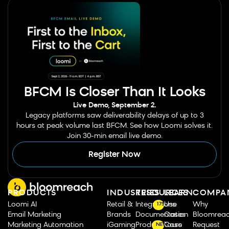
BFCM Is Closer Than It Looks
Live Demo, September 2.
Legacy platforms saw deliverability delays of up to 3
hours at peak volume last BFCM. See how Loomi solves it.
Join 30-min email live demo.
Register Now
PRODUCTS
INDUSTRIES
RESOURCES
LEARN
COMPA
Loomi AI
Retail &
Integrations
Use
Why
175
Email Marketing
Brands
Documentation
Cases
Bloomrea
Marketing Automation
iGaming
Product Tours
Case
Request
NEW