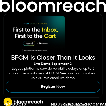
BFCM Is Closer Than It Looks
Live Demo, September 2.
Legacy platforms saw deliverability delays of up to 3
hours at peak volume last BFCM. See how Loomi solves it.
Join 30-min email live demo.
Register Now
PRODUCTS
INDUSTRIES
RESOURCES
LEARN
COMPA