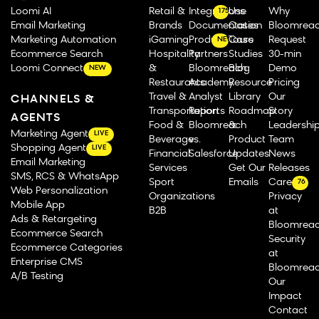
Loomi AI
Retail &
Integrations
Use
Why
175
Email Marketing
Brands
Documentation
Cases
Bloomrea
Marketing Automation
iGaming
Product Tours
Case
Request
NEW
Ecommerce Search
Hospitality
Partners
Studies
30-min
Loomi Connect
&
Bloomreach
Blog
Demo
NEW
Restaurants
Academy
Resource
Pricing
Travel &
Analyst
Library
Our
CHANNELS &
Transportation
Reports
Roadmap
Story
AGENTS
Food &
Bloomreach
&
Leadershi
Marketing Agent
LIVE
Beverage
vs.
Product
Team
Shopping Agent
LIVE
Financial
Salesforce
Updates
News
Email Marketing
Services
Get Our
Releases
SMS, RCS & WhatsApp
Sport
Emails
Careers
76
Web Personalization
Organizations
Privacy
Mobile App
B2B
at
Ads & Retargeting
Bloomrea
Ecommerce Search
Security
Ecommerce Categories
at
Enterprise CMS
Bloomrea
A/B Testing
Our
Impact
Contact