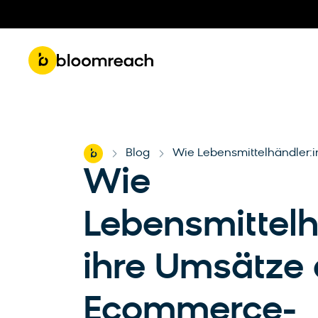
Get 
Roadmap & Product Updates
Part
Home
Blog
Wie Lebensmittelhändler:
-
-
Wie
Lebensmittelh
ihre Umsätze
Ecommerce-