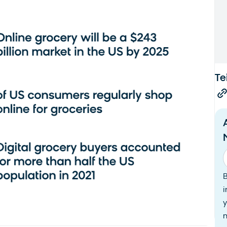
Te
i
y