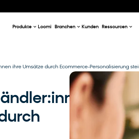
Our Emails
Email Case Studies
K
e
Email Use Cases
C
ner
Produkte
Loomi
Branchen
Kunden
Ressourcen
innen ihre Umsätze durch Ecommerce-Personalisierung ste
ändler:innen
 durch