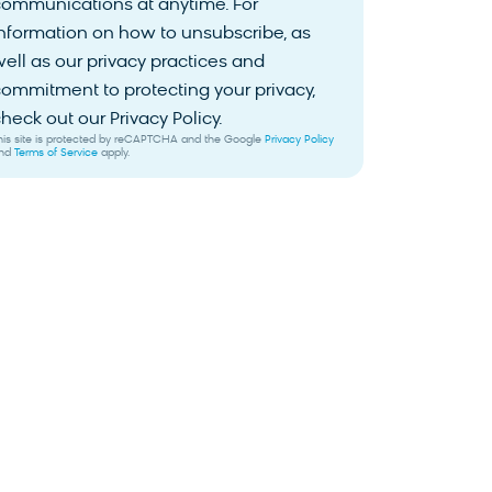
communications at anytime. For
nformation on how to unsubscribe, as
ell as our privacy practices and
ommitment to protecting your privacy,
heck out our Privacy Policy.
his site is protected by reCAPTCHA and the Google
Privacy Policy
nd
Terms of Service
apply.