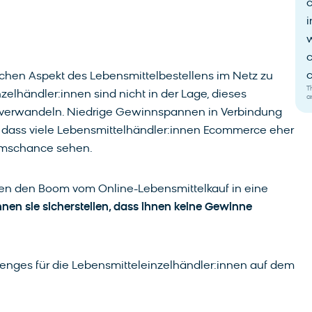
i
w
c
c
schen Aspekt des Lebensmittelbestellens im Netz zu
T
elhändler:innen sind nicht in der Lage, dieses
a
 verwandeln. Niedrige Gewinnspannen in Verbindung
, dass viele Lebensmittelhändler:innen Ecommerce eher
umschance sehen.
en den Boom vom Online-Lebensmittelkauf in eine
nen sie sicherstellen, dass ihnen keine Gewinne
lenges für die Lebensmitteleinzelhändler:innen auf dem