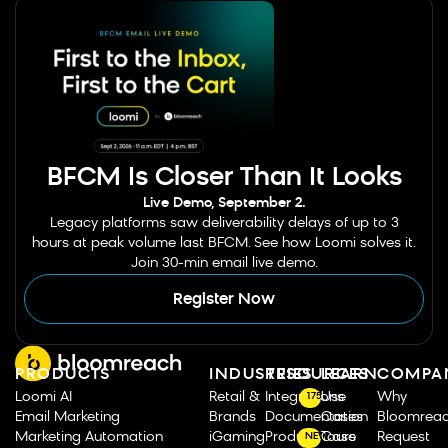
BFCM Is Closer Than It Looks
Live Demo, September 2.
Legacy platforms saw deliverability delays of up to 3
hours at peak volume last BFCM. See how Loomi solves it.
Join 30-min email live demo.
Register Now
PRODUCTS
INDUSTRIES
RESOURCES
LEARN
COMPA
Loomi AI
Retail &
Integrations
Use
Why
175
Email Marketing
Brands
Documentation
Cases
Bloomrea
Marketing Automation
iGaming
Product Tours
Case
Request
NEW