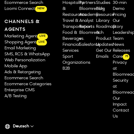
Ecommerce Search
Hospitality
Partners
Studies
30-min
Loomi Connect
&
Bloomreach
Blog
Demo
NEW
Restaurants
Academy
Resource
Pricing
Travel &
Analyst
Library
Our
CHANNELS &
Transportation
Reports
Roadmap
Story
AGENTS
Food &
Bloomreach
&
Leadershi
Marketing Agent
LIVE
Beverage
vs.
Product
Team
Shopping Agent
LIVE
Financial
Salesforce
Updates
News
Email Marketing
Services
Get Our
Releases
SMS, RCS & WhatsApp
Sport
Emails
Careers
75
Web Personalization
Organizations
Privacy
Mobile App
B2B
at
Ads & Retargeting
Bloomrea
Ecommerce Search
Security
Ecommerce Categories
at
Enterprise CMS
Bloomrea
A/B Testing
Our
Impact
Contact
Us
Deutsch